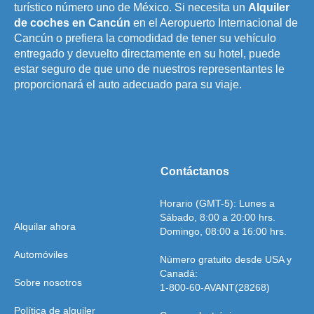
turístico número uno de México. Si necesita un
Alquiler
exceda el monto del deducible, que es el
de coches en Cancún
en el Aeropuerto Internacional de
10% del valor promedio del vehículo
Cancún o prefiera la comodidad de tener su vehículo
alquilado. Este monto del 10% de
entregado y devuelto directamente en su hotel, puede
deducible se indicará en tu contrato de
estar seguro de que uno de nuestros representantes le
alquiler.
proporcionará el auto adecuado para su viaje.
Cuando el vehículo sufra danos al estar
aparcando y el conductor golpee un
objeto fijo como un muro, árbol, valla o
cualquier otro obstáculo.
Contáctanos
Cuando el vehículo sufra danos
ocasionados por otro vehículo o
Horario (GMT-5): Lunes a
cualquier otra cosa, estando
Sábado, 8:00 a 20:00 hrs.
Alquilar ahora
estacionado o circulando, que se dé a
Domingo, 08:00 a 16:00 hrs.
la fuga y que no se cuente con foto,
Automóviles
Número gratuito desde USA y
matricula o alguna evidencia de dicha
Canadá:
unidad que causo el daño
Sobre nosotros
1-800-60-AVANT(28268)
Daños o accidentes causados al
Política de alquiler