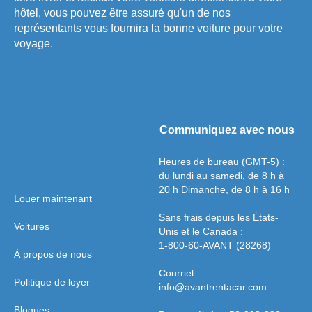
votre assurance offre toujours une
hôtel, vous pouvez être assuré qu'un de nos
couverture. Toutefois, dans ces cas
représentants vous fournira la bonne voiture pour votre
particuliers, le bailleur sera
voyage.
responsable de couvrir les frais de
réparation de tout type de dommage
causé au véhicule loué jusqu'à
concurrence d'un coût qui n'excède
pas le montant déductible qui
Communiquez avec nous
correspond à 10 % de la valeur
Heures de bureau (GMT-5) :
moyenne du véhicule loué. Ce
du lundi au samedi, de 8 h à
montant déductible de 10 % sera
20 h Dimanche, de 8 h à 16 h
indiqué sur votre contrat de location
Louer maintenant
Sans frais depuis les États-
Voitures
Unis et le Canada :
1. Lorsque le véhicule subit des
1-800-60-AVANT (28268)
dommages lors du stationnement et que
À propos de nous
le conducteur heurte le véhicule avec un
Courriel :
Politique de loyer
objet fixe tel qu'une clôture, un arbre,
info@avantrentacar.com
une porte ou tout autre obstacle.
Blogues