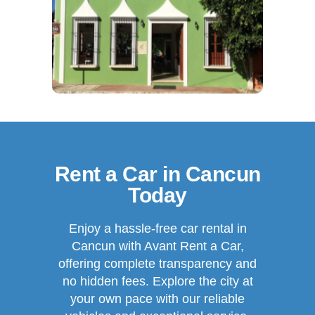
Rent a Car in Cancun
Today
Enjoy a hassle-free car rental in
Cancun with Avant Rent a Car,
offering complete transparency and
no hidden fees. Explore the city at
your own pace with our reliable