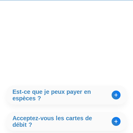
Est-ce que je peux payer en
espèces ?
Oui, vous pouvez payer les frais de location
Acceptez-vous les cartes de
en espèces (MXN/USD/EUROS).
débit ?
Cependant, la retenue (dépôt) doit être mise