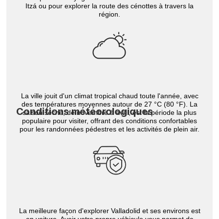
Itzá ou pour explorer la route des cénottes à travers la
région.
La ville jouit d'un climat tropical chaud toute l'année, avec
des températures moyennes autour de 27 °C (80 °F). La
Conditions météorologiques
saison sèche, de novembre à avril, est la période la plus
populaire pour visiter, offrant des conditions confortables
pour les randonnées pédestres et les activités de plein air.
La meilleure façon d'explorer Valladolid et ses environs est