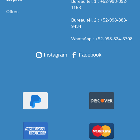
Bureau tél. 1 : +52-998-892-
1158
2. Lorsque le véhicule subit des
Offres
dommages causés par un autre
Bureau tél. 2 : +52-998-883-
9434
véhicule qui s'enfuit, alors qu'il est
stationné ou qu'il n'y a aucune preuve
WhatsApp : +52-998-334-3708
de cela, comme une photo, une plaque
d'immatriculation ou une vidéo d'une
Instagram
Facebook
personne à tenir responsable.
3. Dommages causés par la conduite du
véhicule sur des routes non
goudronnées.
4. Dommages causés aux roues et/ou
aux pneus.
Dans ces cas, tel que mentionné ci-
dessus, le bailleur sera tenu de couvrir