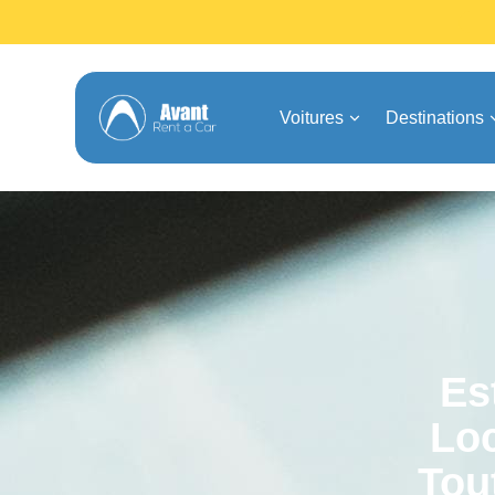
Voitures
Destinations
Es
Loc
Tou