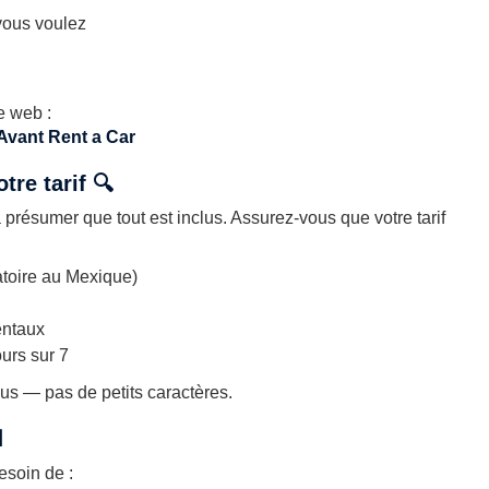
 vous voulez
e web :
Avant Rent a Car
tre tarif 🔍
 présumer que tout est inclus. Assurez-vous que votre tarif
atoire au Mexique)
entaux
ours sur 7
lus — pas de petits caractères.

esoin de :